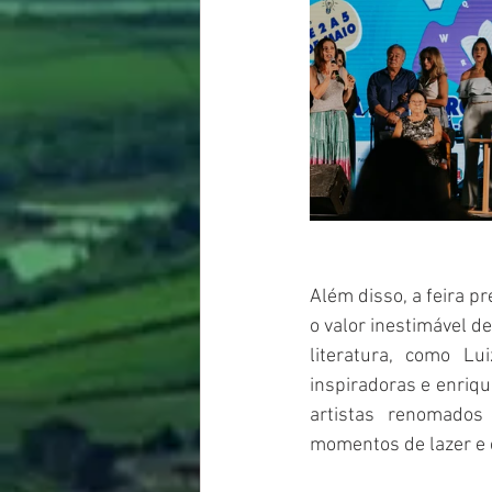
Além disso, a feira 
o valor inestimável d
literatura, como Lu
inspiradoras e enriq
artistas renomados 
momentos de lazer e e