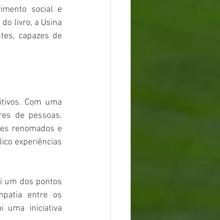
mento social e 
o livro, a Usina 
tes, capazes de 
tivos. Com uma 
res de pessoas, 
res renomados e 
ico experiências 
oi um dos pontos 
patia entre os 
 uma iniciativa 