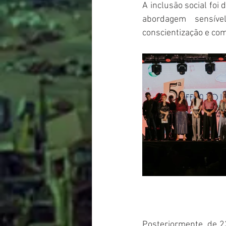
A inclusão social foi
abordagem sensíve
conscientização e com
Posteriormente, de 2