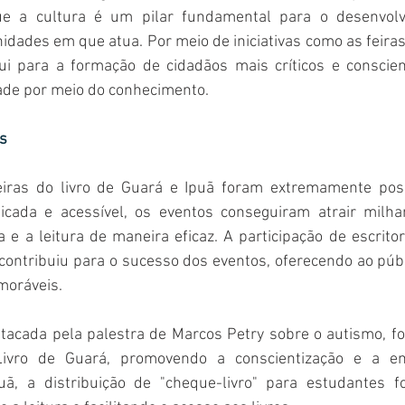
e a cultura é um pilar fundamental para o desenvolvi
idades em que atua. Por meio de iniciativas como as feiras d
ui para a formação de cidadãos mais críticos e conscien
ade por meio do conhecimento.  
s 
eiras do livro de Guará e Ipuã foram extremamente posi
icada e acessível, os eventos conseguiram atrair milha
 e a leitura de maneira eficaz. A participação de escrito
contribuiu para o sucesso dos eventos, oferecendo ao públ
oráveis.  
stacada pela palestra de Marcos Petry sobre o autismo, f
Livro de Guará, promovendo a conscientização e a em
uã, a distribuição de "cheque-livro" para estudantes foi