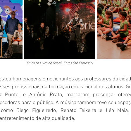
Feira do Livro de Guará- Fotos Sté Frateschi
prestou homenagens emocionantes aos professores da cidad
esses profissionais na formação educacional dos alunos. 
iz Puntel e Antônio Prata, marcaram presença, oferec
uecedoras para o público. A música também teve seu espaç
como Diego Figueiredo, Renato Teixeira e Léo Maia, 
ntretenimento de alta qualidade.  