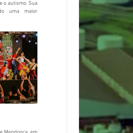
e o autismo. Sua 
ndo uma maior 
de Mendonça, em 