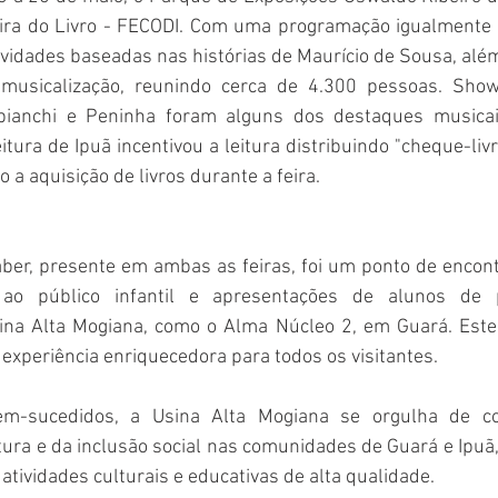
ira do Livro - FECODI. Com uma programação igualmente ri
vidades baseadas nas histórias de Maurício de Sousa, além d
 musicalização, reunindo cerca de 4.300 pessoas. Sho
ianchi e Peninha foram alguns dos destaques musicais
itura de Ipuã incentivou a leitura distribuindo "cheque-livr
o a aquisição de livros durante a feira.  
ber, presente em ambas as feiras, foi um ponto de encontr
 ao público infantil e apresentações de alunos de pr
ina Alta Mogiana, como o Alma Núcleo 2, em Guará. Este 
 experiência enriquecedora para todos os visitantes.  
m-sucedidos, a Usina Alta Mogiana se orgulha de con
tura e da inclusão social nas comunidades de Guará e Ipuã
tividades culturais e educativas de alta qualidade.  