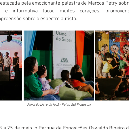
 destacada pela emocionante palestra de Marcos Petry sobr
l e informativa tocou muitos corações, promove
preensão sobre o espectro autista.  
Feira do Livro de Ipuã - Fotos Sté Frateschi
3 a 25 de maio, o Parque de Exposições Oswaldo Ribeiro 