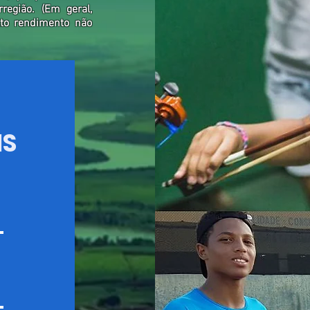
egião. (Em geral,
lto rendimento não
IS