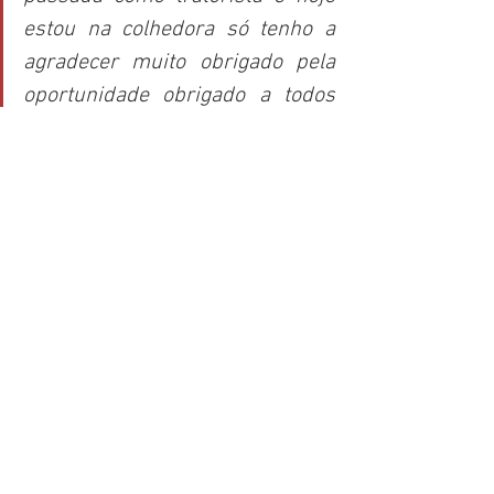
estou na colhedora só tenho a 
agradecer muito obrigado pela 
oportunidade obrigado a todos 
que me deram a oportunidade e 
que tenho confiança em meu 
trabalho."
 — 
Lucivaldo de Oliveira 
Macedo
, Capacitação de 
operador de colhedora de cana, 
Frente 1 
A trajetória de Lucivaldo é um exemplo 
inspirador de ascensão profissional, 
onde a capacitação interna abriu 
caminho para novas funções. Sua 
história reflete a crença da Usina Alta 
Mogiana no potencial de seus 