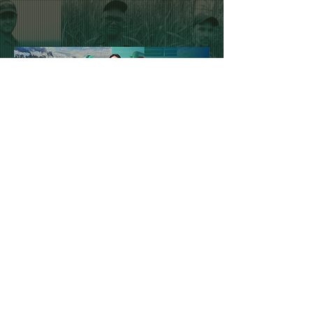
NOSSAS CERTIFICAÇÕES
Cada certificação é reflexo do
compromisso com a qualidade e
segurança dos produtos e serviços
utilizados em todo processo produtivo,
para alcançar a confiabilidade do açúcar,
etanol e energia elétrica aqui produzidos.