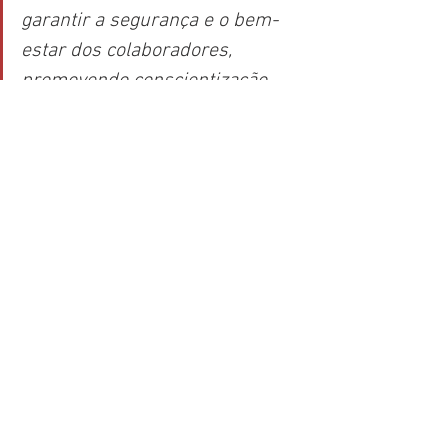
garantir a segurança e o bem-
estar dos colaboradores, 
promovendo conscientização, 
treinamentos e criando um 
ambiente de trabalho mais 
seguro. Trabalhando no 
Treinamento, já tenho o 
compromisso de zelar pela 
segurança no ambiente de 
trabalho, pois sabemos que o 
maior patrimônio da empresa 
são as pessoas. O objetivo maior 
é permitir que cada colaborador 
saia da sua casa para trabalhar 
e retorne para sua família da 