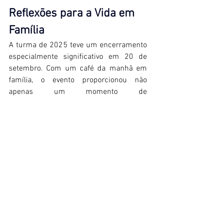
Reflexões para a Vida em 
Família 
A turma de 2025 teve um encerramento 
especialmente significativo em 20 de 
setembro. Com um café da manhã em 
família, o evento proporcionou não 
apenas um momento de 
confraternização, mas também de 
profundas reflexões psicológicas. Essas 
sessões foram desenhadas para 
fortalecer os vínculos familiares, 
aprimorar o relacionamento entre pais e 
filhos, e desenvolver habilidades 
essenciais para a vida em família e o 
crescimento pessoal. A Usina Alta 
Mogiana acredita que o apoio se estende 
além do cuidado físico, abrangendo o 