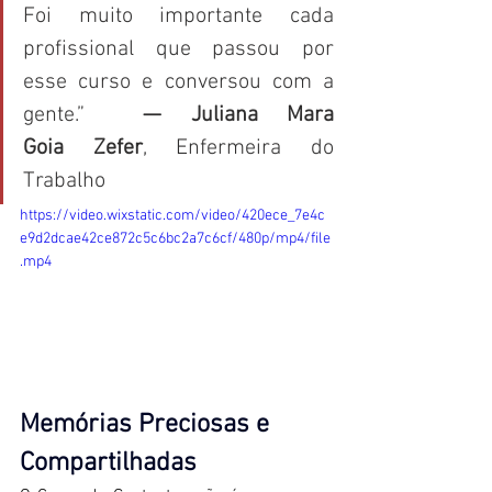
Foi muito importante cada 
profissional que passou por 
esse curso e conversou com a 
gente.”  
— Juliana Mara 
Goia Zefer
, Enfermeira do 
Trabalho 
https://video.wixstatic.com/video/420ece_7e4c
e9d2dcae42ce872c5c6bc2a7c6cf/480p/mp4/file
.mp4
Memórias Preciosas e 
Compartilhadas 