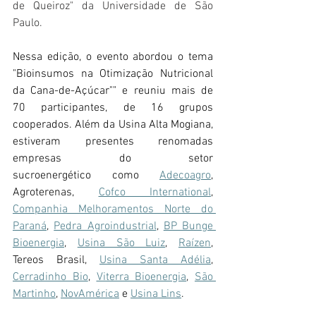
de Queiroz" da Universidade de São 
Paulo. 
Nessa edição, o evento abordou o tema 
"Bioinsumos na Otimização Nutricional 
da Cana-de-Açúcar"" e reuniu mais de 
70 participantes, de 16 grupos 
cooperados. Além da Usina Alta Mogiana, 
estiveram presentes renomadas 
empresas do setor 
sucroenergético como 
Adecoagro
, 
Agroterenas, 
Cofco International
, 
Companhia Melhoramentos Norte do 
Paraná
, 
Pedra Agroindustrial
, 
BP Bunge 
Bioenergia
, 
Usina São Luiz
, 
Raízen
, 
Tereos Brasil, 
Usina Santa Adélia
, 
Cerradinho Bio
, 
Viterra Bioenergia
, 
São 
Martinho
, 
NovAmérica
 e 
Usina Lins
.  