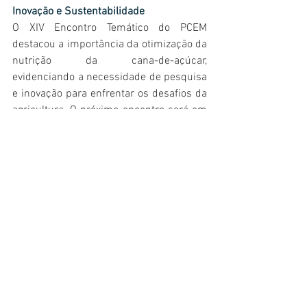
Inovação e Sustentabilidade
O XIV Encontro Temático do PCEM 
destacou a importância da otimização da 
nutrição da cana-de-açúcar, 
evidenciando a necessidade de pesquisa 
e inovação para enfrentar os desafios da 
agricultura. O próximo encontro será em 
novembro, em Ribeirão Preto, mantendo 
o foco em aumentar a produtividade dos 
canaviais através de 
networking
 e da 
troca de informações.  