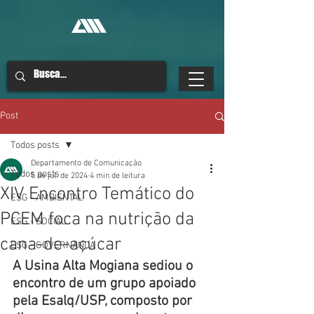
Post
Todos posts
Departamento de Comunicação
Todos posts
5 de jul. de 2024
4 min de leitura
XIV Encontro Temático do
ESG - AMBIENTAL
PCEM foca na nutrição da
ESG - SOCIAL
cana-de-açúcar
ESG - GOVERNANÇA
A Usina Alta Mogiana sediou o 
encontro de um grupo apoiado 
pela Esalq/USP, composto por 