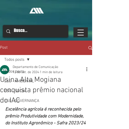
Post
Todos posts
Departamento de Comunicação
Todos posts
12 de set. de 2024
1 min de leitura
Usina Alta Mogiana
ESG - AMBIENTAL
conquista prêmio nacional
ESG - SOCIAL
do IAC
ESG - GOVERNANÇA
Excelência agrícola é reconhecida pelo 
prêmio Produtividade com Modernidade, 
do Instituto Agronômico - Safra 2023/24