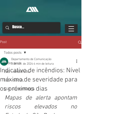
Post
Todos posts
Departamento de Comunicação
Todos posts
3 de set. de 2024
4 min de leitura
Indicativo de incêndios: Nível
ESG - AMBIENTAL
máximo de severidade para
ESG - SOCIAL
os próximos dias
ESG - GOVERNANÇA
Mapas de alerta apontam 
riscos elevados no 